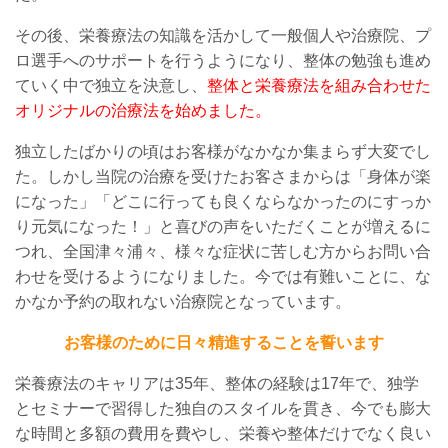
その後、栄養療法の知識を活かして一般個人や治療院、プ
ロ選手へのサポートを行
うようになり、整体
の
勉強も進め
ていく中で
独立を決意
し、
整体と栄養療法を組み合わせた
オリジナルの治療法を始めました。
独立したばかりの頃はお客様がなかなか集まらず大変でし
た。しかし当院の治療を受けたお客さまからは「身体が楽
になった」「どこに行っても良くならなかったのにすっか
り元気になった！」と喜びの声をいただくことが増えるに
つれ、全国津々浦々、様々な症状に苦しむ方からお問い合
わせを受けるようになりました。今では有難いことに、な
かなか予約の取れない治療院となっています。
お客様のために日々精進することを誓います
栄養療法のキャリアは
35
年、整体の経験は
17
年で、独学
とセミナーで習得した
独自の
スタイルを貫
き、今でも膨大
な時間と多額の費用を費やし、栄養や整体だけでなく良い