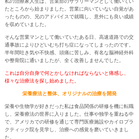
私の治療家
人生
は、営業部のサラリーマンとして働いてい
たところから始まりました。営業に向いていない自覚があ
ったものの、兄のアドバイスで就職し、意外にも良い成績
を収めていました。
そんな営業マンとして働いていたある日
、高速道路での交
通事故により
ひどい
むち打ち症
になってしまったのです。
半年間吐き気や不快感、頭痛に苦しみ
、
有名な脳神経外科
や整骨院に通いましたが、
全く改善しませんでした。
これは自分自身で何とかしなければならないと痛感し、
様々な治療法を探し始めました。
栄養療法と整体、オリジナルの治療を開発
栄養や生物学が好きだった私は食品関係の研修を機に転職
し、栄養療法の世界に入りました。仕事や独学を重ねる中
で、アメリカでの研修を通じて専門医療施設やカイロプラ
クティック院を見学し、治療への感覚を
磨いていきまし
た
。