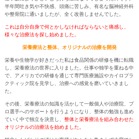
半年間吐き気や不快感、頭痛に苦しみ
、
有名な脳神経外科
や整骨院に通いましたが、
全く改善しませんでした。
これは自分自身で何とかしなければならないと痛感し、
様々な治療法を探し始めました。
栄養療法と整体、オリジナルの治療を開発
栄養や生物学が好きだった私は食品関係の研修を機に転職
し、栄養療法の世界に入りました。仕事や独学を重ねる中
で、アメリカでの研修を通じて専門医療施設やカイロプラ
クティック院を見学し、治療への感覚を
磨いていきまし
た
。
その後、栄養療法の知識を活かして一般個人や治療院、プ
ロ選手へのサポートを行
うようになり、整体
の
勉強も進め
ていく中で
独立を決意
し、
整体と栄養療法を組み合わせた
オリジナルの治療法を始めました。