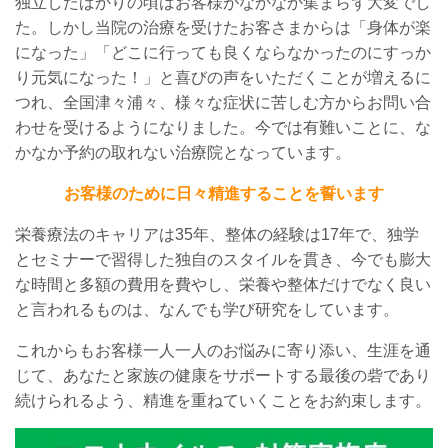
独立したばかりの頃はお客様がなかなか集まらず大変でし
た。しかし当院の治療を受けたお客さまからは「身体が楽
になった」「どこに行っても良くならなかったのにすっか
り元気になった！」と喜びの声をいただくことが増えるに
つれ、全国津々浦々、様々な症状に苦しむ方からお問い合
わせを受けるようになりました。今では有難いことに、な
かなか予約の取れない治療院となっています。
お客様のために日々精進することを誓います
栄養療法のキャリアは
35
年、整体の経験は
17
年で、独学
とセミナーで習得した
独自の
スタイルを貫
き、今でも膨大
な時間と多額の費用を費やし、栄養や整体だけでなく良い
と言われるものは、なんでも学び研究をしています。
これからもお客様一人一人のお悩みに寄り添い、生涯を通
じて、あなたと家族の健康をサポートする最後の砦であり
続けられるよう、精進を重ねていくことをお約束します。