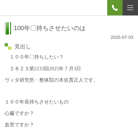
100年〇持ちさせたいのは
2025-07-03
見出し
１００年〇持ちしたい？
２８２３第
2233
回
2025
年７月
3
日
ヴィタ研究所・整体院の木佐貫正人です。
１００年長持ちさせたいもの
心臓ですか？
血管ですか？